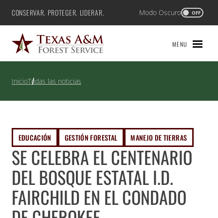
Saltar
CONSERVAR. PROTEGER. LIDERAR.
Modo Oscuro
Texas A&M Forest Service
OFF
al
contenido
MENU
Inicio
Todas las noticias
EDUCACIÓN
GESTIÓN FORESTAL
MANEJO DE TIERRAS
SE CELEBRA EL CENTENARIO
DEL BOSQUE ESTATAL I.D.
FAIRCHILD EN EL CONDADO
DE CHEROKEE