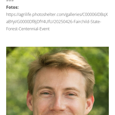
Fotos:
https://agrilife.photoshelter.com/galleries/C00006IDBqX
aBYyI/G0000Df8jDfY4UfU/20250426-Fairchild-State-
Forest-Centennial-Event