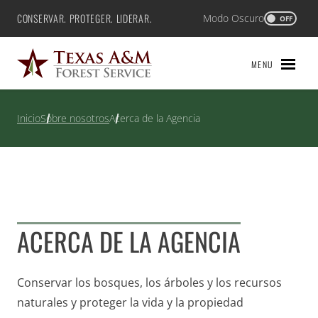
Saltar
CONSERVAR. PROTEGER. LIDERAR.
Modo Oscuro
Texas A&M Forest Service
OFF
al
contenido
MENU
Inicio
Sobre nosotros
Acerca de la Agencia
ACERCA DE LA AGENCIA
Conservar los bosques, los árboles y los recursos
naturales y proteger la vida y la propiedad