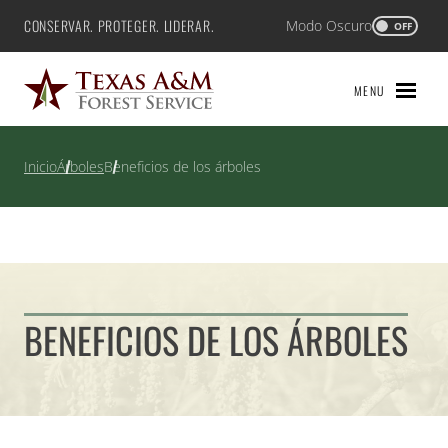
Saltar
CONSERVAR. PROTEGER. LIDERAR.
Modo Oscuro
Texas A&M Forest Service
OFF
al
contenido
MENU
Inicio
Árboles
Beneficios de los árboles
BENEFICIOS DE LOS ÁRBOLES