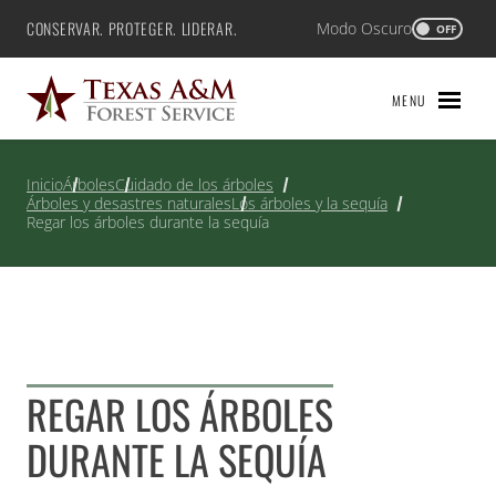
Saltar
CONSERVAR. PROTEGER. LIDERAR.
Modo Oscuro
Texas A&M Forest Service
OFF
al
contenido
MENU
Inicio
Árboles
Cuidado de los árboles
Árboles y desastres naturales
Los árboles y la sequía
Regar los árboles durante la sequía
REGAR LOS ÁRBOLES
DURANTE LA SEQUÍA