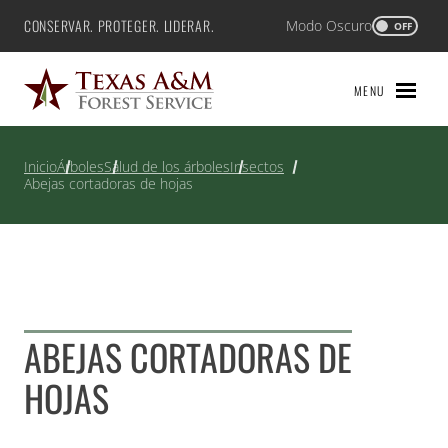
Saltar
CONSERVAR. PROTEGER. LIDERAR.
Modo Oscuro
Texas A&M Forest Service
OFF
al
contenido
MENU
Inicio
Árboles
Salud de los árboles
Insectos
Abejas cortadoras de hojas
ABEJAS CORTADORAS DE
HOJAS