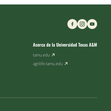
Find us on Social M
Acerca de la Universidad Texas A&M
(external link)
tamu.edu
(external link)
agrilife.tamu.edu