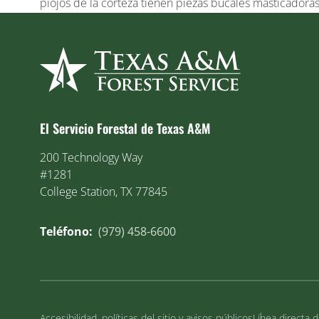
piojos de la corteza tienen piezas bucales masticadoras
El Servicio Forestal de Texas A&M
200 Technology Way
#1281
College Station, TX 77845
Teléfono:
(979) 458-6600
Accesibilidad, políticas del sitio y avisos públicos
Línea directa 