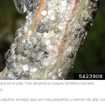
ojos en el palo. Foto de Jessica Louque, Smithers Viscient,
m.
los adultos, excepto que son más pequeñas y carecen de alas. Lo