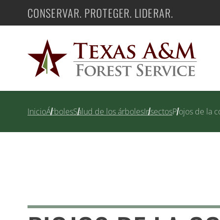
Saltar
CONSERVAR. PROTEGER. LIDERAR.
Texas A&M Forest Service
al
contenido
Inicio
Árboles
Salud de los árboles
Insectos
Piojos de la c