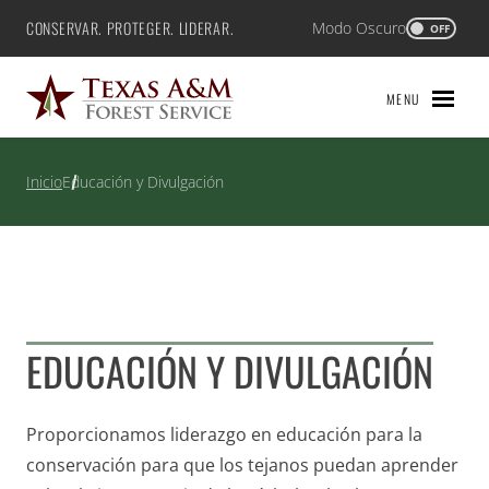
Saltar
CONSERVAR. PROTEGER. LIDERAR.
Modo Oscuro
Texas A&M Forest Service
OFF
al
contenido
MENU
Inicio
Educación y Divulgación
EDUCACIÓN Y DIVULGACIÓN
Proporcionamos liderazgo en educación para la
conservación para que los tejanos puedan aprender