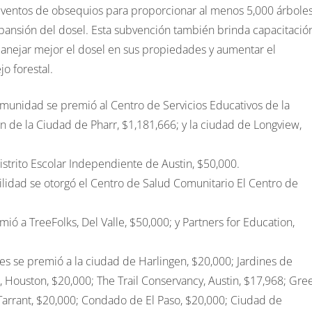
y eventos de obsequios para proporcionar al menos 5,000 árbole
pansión del dosel. Esta subvención también brinda capacitació
manejar mejor el dosel en sus propiedades y aumentar el
o forestal.
omunidad se premió al Centro de Servicios Educativos de la
 de la Ciudad de Pharr, $1,181,666; y la ciudad de Longview,
Distrito Escolar Independiente de Austin, $50,000.
ilidad se otorgó el Centro de Salud Comunitario El Centro de
mió a TreeFolks, Del Valle, $50,000; y Partners for Education,
es se premió a la ciudad de Harlingen, $20,000; Jardines de
., Houston, $20,000; The Trail Conservancy, Austin, $17,968; Gre
Tarrant, $20,000; Condado de El Paso, $20,000; Ciudad de