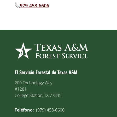
979-458-6606
Phone number:
El Servicio Forestal de Texas A&M
200 Technology Way
#1281
College Station, TX 77845
Teléfono:
(979) 458-6600