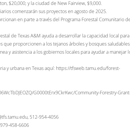
ton, $20,000; y la ciudad de New Fairview, $9,000.
iarios comenzarán sus proyectos en agosto de 2025.
cionan en parte a través del Programa Forestal Comunitario de
restal de Texas A&M ayuda a desarrollar la capacidad local para
 que proporcionen a los tejanos árboles y bosques saludables
ínea y asistencia a los gobiernos locales para ayudar a manejar l
ria y urbana en Texas aquí:
https://tfsweb.tamu.edu/forest-
C00006WcTbDJEOZQ/G0000tErx9CkrKwc/Community-Forestry-Grant
n@tfs.tamu.edu
, 512-954-4056
, 979-458-6606