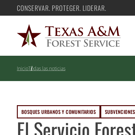
Saltar
CONSERVAR. PROTEGER. LIDERAR.
Texas A&M Forest Service
al
contenido
Inicio
Todas las noticias
BOSQUES URBANOS Y COMUNITARIOS
SUBVENCIONES
El Servicio Fores