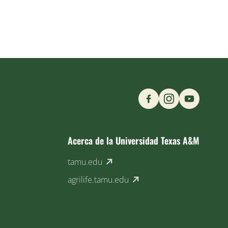
Find us on Social M
Acerca de la Universidad Texas A&M
(external link)
tamu.edu
(external link)
agrilife.tamu.edu